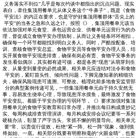
义务落实不到位”几乎是每次约谈中都指出的沉点问题。现实
表白，牵住集顶用餐单元从体义务这个“牛鼻子”，既是《食物
平安法》的内正在要求，也是守护好集顶用餐群体“舌尖上的
平安”的当务之急和久远之计。按照《》，集顶用餐单元该当
依法加强对单元食堂、承包运营企业、供餐单元运营行为的办
理，督促成立食物平安办理轨制，从而让义务链条环环相扣，
确保每一个环节都能找到明白义务人。同时，严酷按配备、培
训、查核食物平安总监、食物平安员等食物平安办理人员，结
实开展食物平安现患排查，确保有岗必有责、食物平安事务的
发生看似偶尔，其实都有迹可循，都是各类“现患”从萌芽到生
发、从量变到量变的必然成果。相关单元应连结对法令和食物
平安的，紧盯苗头性、倾向性问题，下脚见微知著的精细功
夫，确保风险现患可逃溯、可整改。梳理此前多地食安监管部
分的典型案例传递可见，一些集顶用餐单元由于持久安然无
事，容易发生侥幸心理，导致现患浑水摸鱼，最终激发了食物
平安变乱。着眼于平安办理的亏弱环节，《》要求加强对集顶
用餐单元的食物平安教育和日常办理，并推出每日构成查抄记
实、每周构成排查管理演讲、每月构成安排会议纪要等一系列
硬核办法，彰显了严字当头、常抓不懈的明显导向。相关单元
要“常、以责促行促效，杜绝“紧一阵、松一阵”现象，做到慎
终如始、一底。相关部分既要有明察秋毫的“火眼金睛”，也要