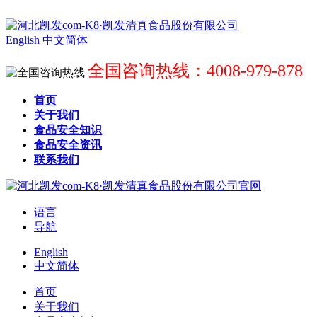
English
中文简体
全国咨询热线：4008-979-878
首页
关于我们
食品安全知识
食品安全资讯
联系我们
语言
导航
English
中文简体
首页
关于我们