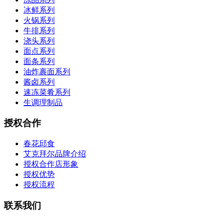
冰鲜系列
火锅系列
牛排系列
浇头系列
面点系列
面条系列
油炸裹面系列
酱卤系列
速冻菜肴系列
生调理制品
授权合作
春花邱食
艾克拜尔品牌介绍
授权合作店形象
授权优势
授权流程
联系我们