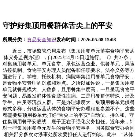
守护好集顶用餐群体舌尖上的平安
所属分类：
食品安全知识
发布时间：
2026-05-08 15:08
近日，市场监管总局发布《集顶用餐单元落实食物平安从
体义务监视办理》，自2025年4月15日起施行。《》共27条，
对集顶用餐单元、单元食堂、承包运营企业、供餐单元，风险
防控机制、食物平安办理人员配备和任职要求、法令义务等方
面进行了。学校、托长机构、病院等集顶用餐单元食物平安，
是食物平安管理的沉点和难点。之所以如许说，一是集顶用餐
单元就餐规模大、人数多，且用餐集中度高，一旦呈现食物平
安问题，易激发群体性食源性疾病。二是用餐群体特殊，涉及
学生、白叟等沉点人群。三是办理难度大，集顶用餐单元供餐
形式多样，分歧运营从体的食物平安办理程度参差不齐。这些
都需要集顶用餐单元打好“舌尖上的平安”自动仗、持久和。守
住集顶用餐平安底线，底子正在于强化义务担任。近年来，针
对一些集顶用餐单元发生的食物平安事务，国务院食安办会同
相关部分多次对涉事处所次要担任人进行约谈。此中，“从体