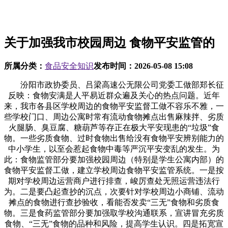
关于加强我市校园周边 食物平安监管的
所属分类：
食品安全知识
发布时间：
2026-05-08 15:08
汾阳市政协委员、吕梁高速公无限公司党委工做部郑长征
反映：食物安满是人平易近群众遍及关心的热点问题。近年
来，我市各县区学校周边的食物平安监督工做不容乐不雅，一
些学校门口、周边公寓时常有流动食物摊点出售麻辣拌、劣质
火腿肠、臭豆腐、糖葫芦等存正在极大平安现患的“垃圾”食
物。一些劣质食物、过时食物出售给没有食物平安辨别能力的
中小学生，以至会惹起食物中毒等严沉平安变乱的发生。为
此：食物监管部分要加强校园周边（特别是学生公寓内部）的
食物平安监督工做，建立学校周边食物平安监管系统。一是按
期对学校周边运营商户进行排查，峻厉查处无照运营违法行
为。二是要凸起查抄的沉点，次要针对学校周边小商铺、流动
摊点的食物进行查抄验收，看能否发卖“三无”食物和劣质食
物。三是食药监管部分要加强取学校沟通联系，宣讲冒充劣质
食物、“三无”食物的品种和风险，提高学生认识。四是拓宽宣