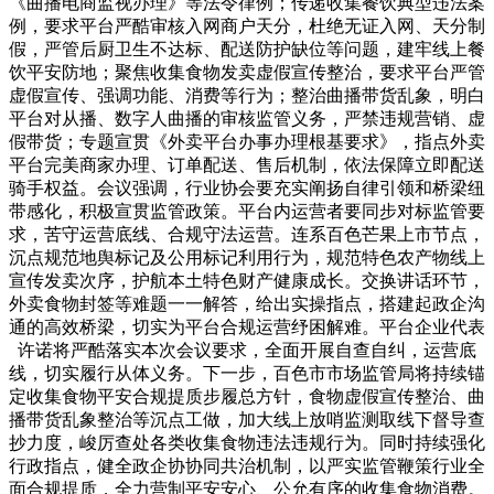
《曲播电商监视办理》等法令律例；传递收集餐饮典型违法案
例，要求平台严酷审核入网商户天分，杜绝无证入网、天分制
假，严管后厨卫生不达标、配送防护缺位等问题，建牢线上餐
饮平安防地；聚焦收集食物发卖虚假宣传整治，要求平台严管
虚假宣传、强调功能、消费等行为；整治曲播带货乱象，明白
平台对从播、数字人曲播的审核监管义务，严禁违规营销、虚
假带货；专题宣贯《外卖平台办事办理根基要求》，指点外卖
平台完美商家办理、订单配送、售后机制，依法保障立即配送
骑手权益。会议强调，行业协会要充实阐扬自律引领和桥梁纽
带感化，积极宣贯监管政策。平台内运营者要同步对标监管要
求，苦守运营底线、合规守法运营。连系百色芒果上市节点，
沉点规范地舆标记及公用标记利用行为，规范特色农产物线上
宣传发卖次序，护航本土特色财产健康成长。交换讲话环节，
外卖食物封签等难题一一解答，给出实操指点，搭建起政企沟
通的高效桥梁，切实为平台合规运营纾困解难。平台企业代表
许诺将严酷落实本次会议要求，全面开展自查自纠，运营底
线，切实履行从体义务。下一步，百色市市场监管局将持续锚
定收集食物平安合规提质步履总方针，食物虚假宣传整治、曲
播带货乱象整治等沉点工做，加大线上放哨监测取线下督导查
抄力度，峻厉查处各类收集食物违法违规行为。同时持续强化
行政指点，健全政企协协同共治机制，以严实监管鞭策行业全
面合规提质，全力营制平安安心、公允有序的收集食物消费。