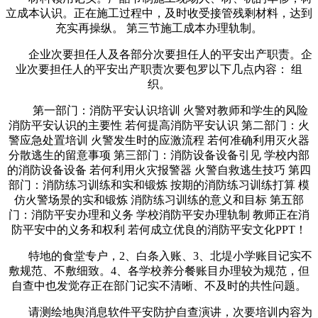
立成本认识。正在施工过程中，及时收受接管残剩材料，达到
充实再操纵。 第三节施工成本办理轨制。
企业次要担任人及各部分次要担任人的平安出产职责。企
业次要担任人的平安出产职责次要包罗以下几点内容： 组
织。
第一部门：消防平安认识培训 火警对教师和学生的风险
消防平安认识的主要性 若何提高消防平安认识 第二部门：火
警应急处置培训 火警发生时的应激流程 若何准确利用灭火器
分散逃生的留意事项 第三部门：消防设备设备引见 学校内部
的消防设备设备 若何利用火灾报警器 火警自救逃生技巧 第四
部门：消防练习训练和实和锻炼 按期的消防练习训练打算 模
仿火警场景的实和锻炼 消防练习训练的意义和目标 第五部
门：消防平安办理和义务 学校消防平安办理轨制 教师正在消
防平安中的义务和权利 若何成立优良的消防平安文化PPT！
特地的食堂专户，2、白条入账、3、北堤小学账目记实不
敷规范、不敷细致。4、各学校养分餐账目办理较为规范，但
自查中也发觉存正在部门记实不清晰、不及时的共性问题。
请测绘地舆消息软件平安防护自查演讲，次要培训内容为