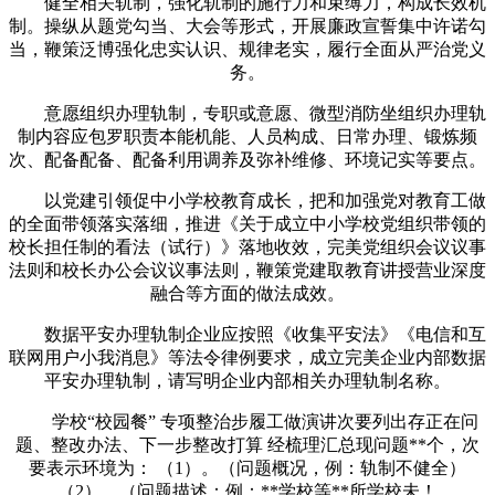
健全相关轨制，强化轨制的施行力和束缚力，构成长效机
制。操纵从题党勾当、大会等形式，开展廉政宣誓集中许诺勾
当，鞭策泛博强化忠实认识、规律老实，履行全面从严治党义
务。
意愿组织办理轨制，专职或意愿、微型消防坐组织办理轨
制内容应包罗职责本能机能、人员构成、日常办理、锻炼频
次、配备配备、配备利用调养及弥补维修、环境记实等要点。
以党建引领促中小学校教育成长，把和加强党对教育工做
的全面带领落实落细，推进《关于成立中小学校党组织带领的
校长担任制的看法（试行）》落地收效，完美党组织会议议事
法则和校长办公会议议事法则，鞭策党建取教育讲授营业深度
融合等方面的做法成效。
数据平安办理轨制企业应按照《收集平安法》《电信和互
联网用户小我消息》等法令律例要求，成立完美企业内部数据
平安办理轨制，请写明企业内部相关办理轨制名称。
学校“校园餐” 专项整治步履工做演讲次要列出存正在问
题、整改办法、下一步整改打算 经梳理汇总现问题**个，次
要表示环境为： （1）。（问题概况，例：轨制不健全）
（2）。（问题描述：例：**学校等**所学校未！