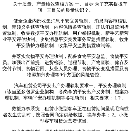
关于质量、产量绩效查核方案 一、目标 为了充实提拔车
间一耳目员的质量认识？。
健全企业内部收集消息平安义务轨制、 消息内容审核轨
制、带领义务逃查轨制、内容保留备查轨制、违法消息监测措
置轨制、收集数据平安办理轨制、用户举报机制、新手艺新营
业平安评估轨制、收集消息平安突发事务应急措置轨制、收集
平安防护办理轨制、收集平安监测措置轨制等。
并落实食物平安办理轨制，配备食物平安总监、食物平安
员。加强出产前提、进货检验、过程节制、产物查验、储存及
交付节制、食物召回、从业人员办理、食物平安变乱措置及食
物添加剂办理等9个方面的风险管控。
汽车租赁公司平安出产办理轨制要求一、平安办理轨制
（该当至多包罗企业架构、各岗亭的平安出产义务制、档案办
理轨制、车辆平安办理轨制等各项轨制） 相关要求： 1？。
救援办事系统，租赁小微型客车正在租赁期间呈现毛病或
者发生变乱时，按照合同商定供给救援、换车办事； 2。小微
型客车租赁运营者该当。