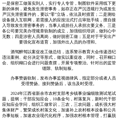
一是保密工做落实到人，实行专人专管，制图软件采用线下更
新的体例，避免发生泄密事务，如存正在严沉违规行为或发生
严沉失泄密案件的，要以“零”立场，依法及时措置；二是测绘
设备接入互联网，若需接入的应按法式打点审批手续，擅自接
入导致发生泄密事务的，当事人或担任人承担次要义务。三是
各公司要完美办理规章轨制的成立，加强组织培训，做到心中
无数；四是涉密人员离岗，做好脱密工做；五是对于平安出产
要强化宣布道育，加强外出人员的办理和。
酒驾醉驾以案促改工做总结，连系警示教育大会传递违纪
违法案例、处分决定等形式，做实以案促改，同时，召开糊口
会、组织糊口会进行问题查摆，开展专项整治。针对出的监管
缝隙、轨制短板。
办事赞扬轨制，发布办事监视德律风，指定部分或者人员
受理赞扬。接到赞扬后，该当及时受理。
2024年江西省新余市农村支部考乡镇事业编细致测试笔试
题，提纲；干部应知应会，10条金句，村落复兴，新时代干部
应知应会学问，组织工做常识，三农，三农问题，成长强大村
集体财产，繁荣成长村落文化，加速补上农村根本设备和公共
办事短板，加速农业现代化程序，加强农村根本管理，打赢脱