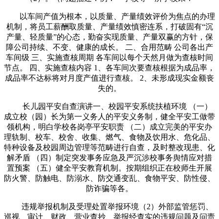
以车间产值为根本，以质量、产量绩效评价为焦点的办理
机制，将员工薪酬取质量、产量绩效慎密连系，打破固有“沉
产量、轻质量”的心态，勤奋实现质量、产量双赢的方针，保
障公司持续、不变、健康的成长。 二、合用范畴 公司各出产
车间级 三、实施查核周期 各车间以每个天然月做为查核时间
节点。 四、实施查核内容 1、各车间次要查核根据为成品率，
成品率不达标将对月度产值进行查核。 2、未形成现实金额丧
失的。
长儿园平安自查演讲一、校园平安系统扶植环境 （一）
成立校（园）长为第一义务人的平安义务制，健全平安工做带
领机构，明白学校各岗亭平安职责 （二）成立完美的平安办
理轨制、校车、校舍、收集、燃气、食物及饮用水、危化品、
特种设备及校园周边管理等范畴进行自查，及时整改现患、化
解矛盾 （四）制定突发事务应急及严沉涉校事务舆情应对措
置预案 （五）健全平安教育机制。按期组织正在校师生开展
防火警、防触电、防溺水、防交通变乱、食物平安、防性侵、
防诈骗等各。
违规举报机制及受理处置举报环境（2）外部监管惩罚、
巡视、审计、财政、营业查抄、举报经查实的违规问题及问责