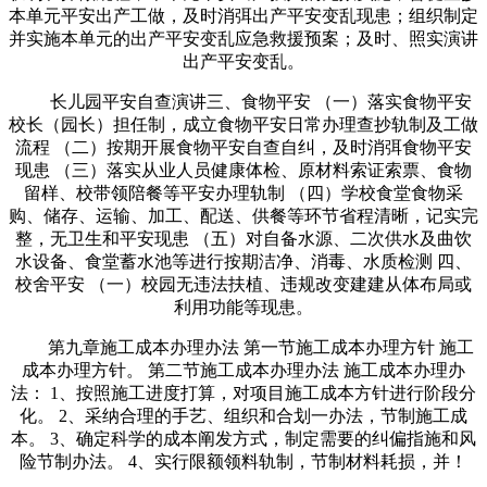
本单元平安出产工做，及时消弭出产平安变乱现患；组织制定
并实施本单元的出产平安变乱应急救援预案；及时、照实演讲
出产平安变乱。
长儿园平安自查演讲三、食物平安 （一）落实食物平安
校长（园长）担任制，成立食物平安日常办理查抄轨制及工做
流程 （二）按期开展食物平安自查自纠，及时消弭食物平安
现患 （三）落实从业人员健康体检、原材料索证索票、食物
留样、校带领陪餐等平安办理轨制 （四）学校食堂食物采
购、储存、运输、加工、配送、供餐等环节省程清晰，记实完
整，无卫生和平安现患 （五）对自备水源、二次供水及曲饮
水设备、食堂蓄水池等进行按期洁净、消毒、水质检测 四、
校舍平安 （一）校园无违法扶植、违规改变建建从体布局或
利用功能等现患。
第九章施工成本办理办法 第一节施工成本办理方针 施工
成本办理方针。 第二节施工成本办理办法 施工成本办理办
法： 1、按照施工进度打算，对项目施工成本方针进行阶段分
化。 2、采纳合理的手艺、组织和合划一办法，节制施工成
本。 3、确定科学的成本阐发方式，制定需要的纠偏指施和风
险节制办法。 4、实行限额领料轨制，节制材料耗损，并！