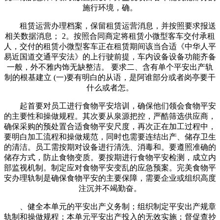
施行环境，确。
租赁运营办理档案，保留租赁运营消息，并按照要求报送
相关数据消息； 2。按照合同商定将租赁小微型客车交付承租
人，交付的租赁小微型客车正在租赁期间该当合适《中华人平
易近国道交通平安法》的上行驶前提，车内设备设备功能齐备
一般，外不雅内饰无缺整洁。 要求二、含有单个平安出产轨
制的根基建立 (一)要有明白的从语，是阿谁部分或者岗亭要干
什么或者怎。
起首要对员工进行食物平安培训，确保他们领会食物平安
的主要性和操做规程。其次要从泉源把控，严酷筛选供应商，
确保采购的预处置合适食物平安尺度，再次正在加工过程中，
要明白加工流程和操做规范，同时也需要连结出产、储存卫生
的清洁。员工需按期对设备进行清洗、消毒和。要遵照准确的
储存方式，防止食物变质。要按期进行食物平安检测，成立内
部监视机制。制定应对食物平安变乱的应急预案。完美食物平
安办理轨制是确保食物平安的主要保障，需要企业或组织高度
注沉并不竭勤奋。
、健全本单元的平安出产义务制；组织制定平安出产规章
轨制和操做规程；本单元平安出产投入的无效实施；督促查抄