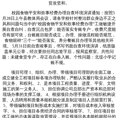
贫攻坚和。
校园食物平安和炊事经费办理自查环境演讲通知：按照5
月28日上午县教体局会议，请各学校针对整治群众身边不正之
风和问题勾当中的“校园食物平安和炊事经费办理”工做敏捷开
展自查自纠，自查沉点包罗：能否落实专账专户，收费尺度能
否有据可依，台账账目能否成立，办理、操做流程能否规范，
食物留样“三个一”能否落实、养分餐账目办理等其他相关环
境。 5月31日前自查竣事后，书写书面自查环境演讲，纸质版
盖单元公章，经次要担任同志签字后，报局监察室。共性问
题：未建食堂专户，存正在白条入账。个性问题：北堤小学记
账不规。
项目司理 1、组织、办理、带领项目司理部的全面工做，
成立健全工程项目标各项办理轨制，严酷认实履行取业从的合
同义务、和权利。 2、是本项目工程质量、进度、平安、文明
施工的第一义务人。 3、担任协调公司总部出产资本和总部对
现场办事的支撑工做。 4、根据项目办理手册进行组织机构设
置、人员聘用和质量本能机能分派及制定项目人员留置打算。
5、带领编制项目制形成本实施打算，对项目成本收入审核签
字。 6、担任项目各类经济合同的审核签字。 7、担任项目创
优工做的总体筹谋取放置摆设，并监视项目各本能机能部分的