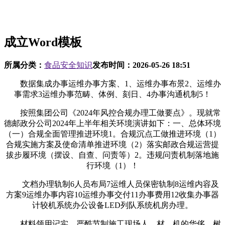
成立Word模板
所属分类：
食品安全知识
发布时间：
2026-05-26 18:51
数据集成办事运维办事方案、1、运维办事布景2、运维办
事需求3运维办事范畴、体例、刻日、4办事沟通机制5！
按照集团公司《2024年风控合规办理工做要点》。现就常
德邮政分公司2024年上半年相关环境演讲如下：一、总体环境
（一）合规全面管理推进环境1。合规沉点工做推进环境（1）
合规实施方案及使命清单推进环境（2）落实邮政合规运营提
拔步履环境（摆设、自查、问责等）2。违规问责机制落地施
行环境（1）！
文档办理轨制6人员布局7运维人员保密轨制8运维内容及
方案9运维办事内容10运维办事交付11办事费用12收集办事器
计较机系统办公设备LED列队系统机房办理。
材料领用记实。严酷节制施工现场人、材、机的华侈，树