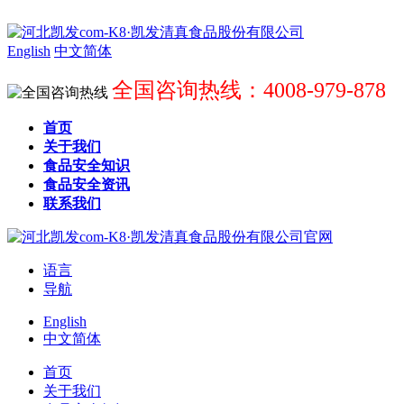
English
中文简体
全国咨询热线：4008-979-878
首页
关于我们
食品安全知识
食品安全资讯
联系我们
语言
导航
English
中文简体
首页
关于我们