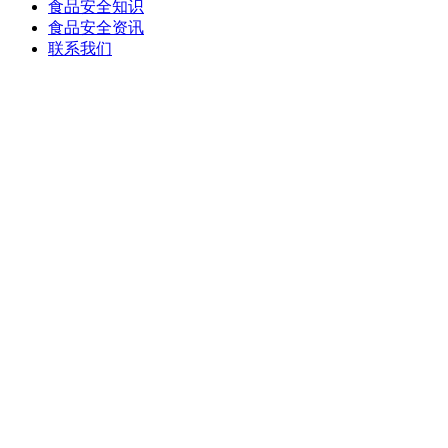
食品安全知识
食品安全资讯
联系我们