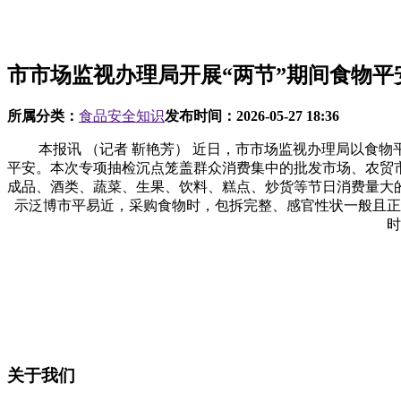
市市场监视办理局开展“两节”期间食物平
所属分类：
食品安全知识
发布时间：
2026-05-27 18:36
本报讯 （记者 靳艳芳） 近日，市市场监视办理局以食物
平安。本次专项抽检沉点笼盖群众消费集中的批发市场、农贸
成品、酒类、蔬菜、生果、饮料、糕点、炒货等节日消费量大
示泛博市平易近，采购食物时，包拆完整、感官性状一般且正
时
关于我们