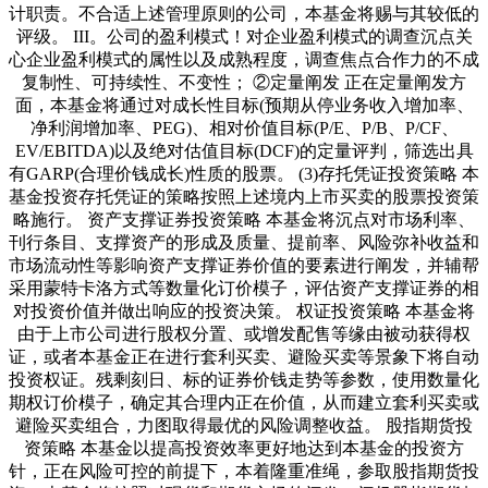
计职责。不合适上述管理原则的公司，本基金将赐与其较低的
评级。 III。公司的盈利模式！对企业盈利模式的调查沉点关
心企业盈利模式的属性以及成熟程度，调查焦点合作力的不成
复制性、可持续性、不变性； ②定量阐发 正在定量阐发方
面，本基金将通过对成长性目标(预期从停业务收入增加率、
净利润增加率、PEG)、相对价值目标(P/E、P/B、P/CF、
EV/EBITDA)以及绝对估值目标(DCF)的定量评判，筛选出具
有GARP(合理价钱成长)性质的股票。 (3)存托凭证投资策略 本
基金投资存托凭证的策略按照上述境内上市买卖的股票投资策
略施行。 资产支撑证券投资策略 本基金将沉点对市场利率、
刊行条目、支撑资产的形成及质量、提前率、风险弥补收益和
市场流动性等影响资产支撑证券价值的要素进行阐发，并辅帮
采用蒙特卡洛方式等数量化订价模子，评估资产支撑证券的相
对投资价值并做出响应的投资决策。 权证投资策略 本基金将
由于上市公司进行股权分置、或增发配售等缘由被动获得权
证，或者本基金正在进行套利买卖、避险买卖等景象下将自动
投资权证。残剩刻日、标的证券价钱走势等参数，使用数量化
期权订价模子，确定其合理内正在价值，从而建立套利买卖或
避险买卖组合，力图取得最优的风险调整收益。 股指期货投
资策略 本基金以提高投资效率更好地达到本基金的投资方
针，正在风险可控的前提下，本着隆重准绳，参取股指期货投