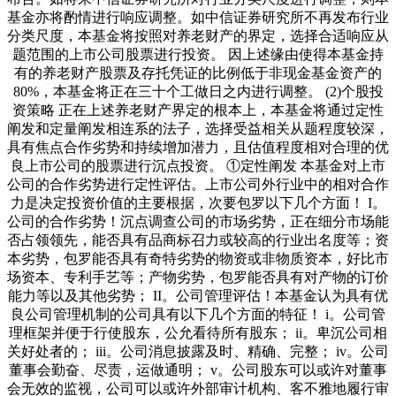
基金亦将酌情进行响应调整。如中信证券研究所不再发布行业
分类尺度，本基金将按照对养老财产的界定，选择合适响应从
题范围的上市公司股票进行投资。 因上述缘由使得本基金持
有的养老财产股票及存托凭证的比例低于非现金基金资产的
80%，本基金将正在三十个工做日之内进行调整。 (2)个股投
资策略 正在上述养老财产界定的根本上，本基金将通过定性
阐发和定量阐发相连系的法子，选择受益相关从题程度较深，
具有焦点合作劣势和持续增加潜力，且估值程度相对合理的优
良上市公司的股票进行沉点投资。 ①定性阐发 本基金对上市
公司的合作劣势进行定性评估。上市公司外行业中的相对合作
力是决定投资价值的主要根据，次要包罗以下几个方面！ I。
公司的合作劣势！沉点调查公司的市场劣势，正在细分市场能
否占领领先，能否具有品商标召力或较高的行业出名度等；资
本劣势，包罗能否具有奇特劣势的物资或非物质资本，好比市
场资本、专利手艺等；产物劣势，包罗能否具有对产物的订价
能力等以及其他劣势； II。公司管理评估！本基金认为具有优
良公司管理机制的公司具有以下几个方面的特征！ i。公司管
理框架并便于行使股东，公允看待所有股东； ii。卑沉公司相
关好处者的； iii。公司消息披露及时、精确、完整； iv。公司
董事会勤奋、尽责，运做通明； v。公司股东可以或许对董事
会无效的监视，公司可以或许外部审计机构、客不雅地履行审