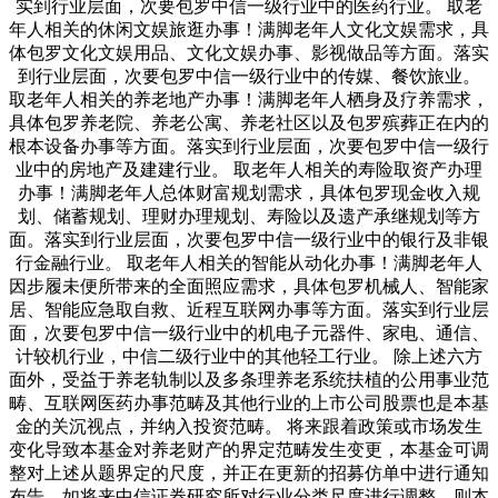
实到行业层面，次要包罗中信一级行业中的医药行业。 取老
年人相关的休闲文娱旅逛办事！满脚老年人文化文娱需求，具
体包罗文化文娱用品、文化文娱办事、影视做品等方面。落实
到行业层面，次要包罗中信一级行业中的传媒、餐饮旅业。
取老年人相关的养老地产办事！满脚老年人栖身及疗养需求，
具体包罗养老院、养老公寓、养老社区以及包罗殡葬正在内的
根本设备办事等方面。落实到行业层面，次要包罗中信一级行
业中的房地产及建建行业。 取老年人相关的寿险取资产办理
办事！满脚老年人总体财富规划需求，具体包罗现金收入规
划、储蓄规划、理财办理规划、寿险以及遗产承继规划等方
面。落实到行业层面，次要包罗中信一级行业中的银行及非银
行金融行业。 取老年人相关的智能从动化办事！满脚老年人
因步履未便所带来的全面照应需求，具体包罗机械人、智能家
居、智能应急取自救、近程互联网办事等方面。落实到行业层
面，次要包罗中信一级行业中的机电子元器件、家电、通信、
计较机行业，中信二级行业中的其他轻工行业。 除上述六方
面外，受益于养老轨制以及多条理养老系统扶植的公用事业范
畴、互联网医药办事范畴及其他行业的上市公司股票也是本基
金的关沉视点，并纳入投资范畴。 将来跟着政策或市场发生
变化导致本基金对养老财产的界定范畴发生变更，本基金可调
整对上述从题界定的尺度，并正在更新的招募仿单中进行通知
布告。如将来中信证券研究所对行业分类尺度进行调整，则本