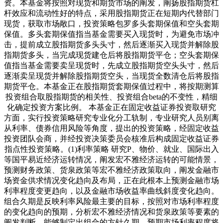
资。本基金将按照对现货和期货市场的阐发，阐扬股指期货杠
杆效应和流动性好的特点，采用股指期货正在短期内代替部门
现货，获取市场敞口，投资策略包罗多头套期保值和空头套期
保值。多头套期保值指当基金需要买入现货时，为避免市场冲
击，提前成立股指期货多头头寸，然后逐渐买入现货并解除股
指期货多头，当完成现货建仓后将股指期货平仓；空头套期保
值指当基金需要卖呈现货时，先成立股指期货空头头寸，然后
逐渐卖呈现货并解除股指期货空头，当现货全数清仓后将股指
期货平仓。本基金正在股指期货套期保值过程中，将按期测算
投资组合取股指期货的相关性、投资组合beta的不变性，精细
化确定投资方案比例。 本基金正在固定收益证券投资取研究
方面，实行投资策略研究专业化分工轨制，专业研究人员别离
从利率、债券信用风险等角度，提出的投资策略，经固定收益
投资团队会商，并经投资决策委员会核准后构成固定收益证券
指点性投资策略。(1)利率策略 研究P、物价、就业、国际出入
等国平易近经济运转情况，阐发宏不雅经济运转的可能情景，
预测财务政策、货泉政策等宏不雅经济政策取向，阐发金融市
场资金供求情况变化趋向及布局，正在此根本上预测金融市场
利率程度变更趋向，以及金融市场收益率曲线斜度变化趋向。
组合久期是反映利率风险最主要的目标，按照对市场利率程度
的变化趋向的预期，分析宏不雅经济情况和货泉政策等要素的
阐发判断，能够制定出组合的方针久期，预期市场利率程度将