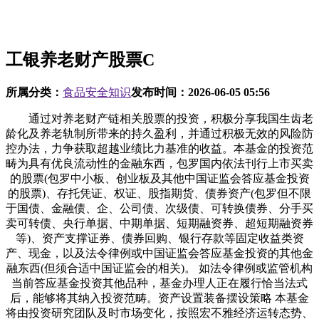
工银养老财产股票C
所属分类：
食品安全知识
发布时间：
2026-06-05 05:56
通过对养老财产链相关股票的投资，积极分享我国生齿老
龄化及养老轨制所带来的持久盈利，并通过积极无效的风险防
控办法，力争获取超越业绩比力基准的收益。本基金的投资范
畴为具有优良流动性的金融东西，包罗国内依法刊行上市买卖
的股票(包罗中小板、创业板及其他中国证监会答应基金投资
的股票)、存托凭证、权证、股指期货、债券资产(包罗但不限
于国债、金融债、企、公司债、次级债、可转换债券、分手买
卖可转债、央行单据、中期单据、短期融资券、超短期融资券
等)、资产支撑证券、债券回购、银行存款等固定收益类资
产、现金，以及法令律例或中国证监会答应基金投资的其他金
融东西(但须合适中国证监会的相关)。 如法令律例或监管机构
当前答应基金投资其他品种，基金办理人正在履行恰当法式
后，能够将其纳入投资范畴。资产设置装备摆设策略 本基金
将由投资研究团队及时市场变化，按照宏不雅经济运转态势、