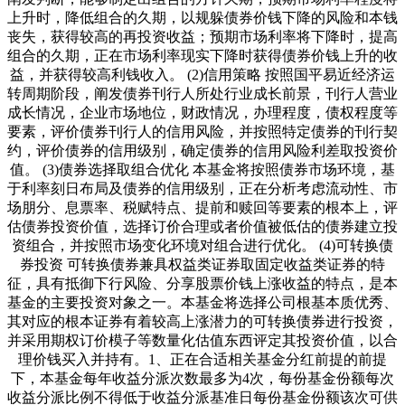
上升时，降低组合的久期，以规躲债券价钱下降的风险和本钱
丧失，获得较高的再投资收益；预期市场利率将下降时，提高
组合的久期，正在市场利率现实下降时获得债券价钱上升的收
益，并获得较高利钱收入。 (2)信用策略 按照国平易近经济运
转周期阶段，阐发债券刊行人所处行业成长前景，刊行人营业
成长情况，企业市场地位，财政情况，办理程度，债权程度等
要素，评价债券刊行人的信用风险，并按照特定债券的刊行契
约，评价债券的信用级别，确定债券的信用风险利差取投资价
值。 (3)债券选择取组合优化 本基金将按照债券市场环境，基
于利率刻日布局及债券的信用级别，正在分析考虑流动性、市
场朋分、息票率、税赋特点、提前和赎回等要素的根本上，评
估债券投资价值，选择订价合理或者价值被低估的债券建立投
资组合，并按照市场变化环境对组合进行优化。 (4)可转换债
券投资 可转换债券兼具权益类证券取固定收益类证券的特
征，具有抵御下行风险、分享股票价钱上涨收益的特点，是本
基金的主要投资对象之一。本基金将选择公司根基本质优秀、
其对应的根本证券有着较高上涨潜力的可转换债券进行投资，
并采用期权订价模子等数量化估值东西评定其投资价值，以合
理价钱买入并持有。1、正在合适相关基金分红前提的前提
下，本基金每年收益分派次数最多为4次，每份基金份额每次
收益分派比例不得低于收益分派基准日每份基金份额该次可供