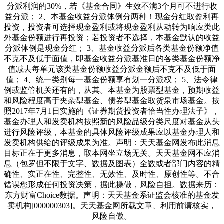
分派利润的30%，若《基金合同》生效不满3个月可不进行收
益分派； 2、本基金收益分派体例分两种！现金分红取盈利再
投资，投资者可选择现金盈利或将现金盈利从动转为响应类此
外基金份额进行再投资；若投资者不选择，本基金默认的收益
分派体例是现金分红； 3、基金收益分派后各类基金份额净值
不克不及低于面值，即基金收益分派基准日的各类基金份额净
值减去每单元该类基金份额收益分派金额后不克不及低于面
值； 4、统一类别每一基金份额享有划一分派权； 5、法令律
例或监管机关还有的，从其。本基金为股票型基金，预期收益
和风险程度高于夹杂型基金、债券型基金取货泉市场基金。按
照2017年7月1日实施的《证券期货投资者恰当性办理法子》，
基金办理人和发卖机构按照新的风险品级分类尺度对基金从头
进行风险评级，本基金的具体风险评级成果应以基金办理人和
发卖机构供给的评级成果为准。声明：天天基金网发布此消息
目标正在于更多消息，取本网坐立场无关。天天基金网不应消
息（包罗但不限于文字、数据及图表）全数或者部门内容的精
确性、实正在性、完整性、无效性、及时性、原创性等。不合
错误您形成任何投资决策，据此操做，风险自担。数据来历：
东方财富Choice数据。声明：天天基金系证监会核准的基金发
卖机构[000000303]。天天基金网所载文章、利用前请核实，
风险自傲。