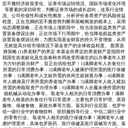
宏不雅经济政策变化、证券市场运转情况、国际市场变化环境
等要素的深切研究，判断证券市场的成长趋向，连系行业情
况、公司价值性和成长性阐发，分析评价各类资产的风险收益
程度。正在充脚的宏不雅形势判断和策略阐发的根本上，采用
动态调整策略，正在市场上涨阶段中，恰当添加权益类资产设
置装备摆设比例，正在市场下行周期中，恰当降低权益类资产
设置装备摆设比例，力图实现基金财富的持久不变增值，从而
无效提高分歧市场情况下基金资产的全体收益程度。 股票选
择策略 (1)养老财产的界定 本基金所界定的养老财产是指陪伴
我国生齿老龄化及生齿春秋布局改变而催生的以办事老年人群
为方针的新兴财产，旨正在供给包罗！1)满脚老年人衣食住行
所需的日常消费办事；2)满脚老年人健康护理所需的医疗保健
办事；3)满脚老年人文娱所需的休闲文娱旅逛办事；4)满脚老
年人栖身及疗养所需的养老地产办事；5)满脚老年人收入规划
所需的寿险取资产办理办事；6)满脚老年人步履未便所需的智
能机械从动化办事等。 取老年人相关的日常消费办事！满脚
老年人根基的衣食住行等日常需求，次要包罗日常护理、美容
服饰、保健食物、家政办事等方面。落实到行业层面，包罗中
信一级行业中的食物饮料、纺织服拆等行业，中信二级行业中
的零售行业。 取老年人相关的医疗保健办事！满脚老年人健
康护理需求，具体包罗医药、医疗保健及医疗器械等方面。落