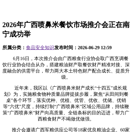
2026年广西喷鼻米餐饮市场推介会正在南
宁成功举
所属分类：
食品安全知识
发布时间：
2026-06-29 12:59
6月16日，本次推介会由广西粮食行业协会取广西烹调餐
饮行业协会结合从办，搭建粮油财产取餐饮财产精准对接、深
度融合的供需平台，帮力两大本土特色财产配合成长、提质升
级。
近年来，我区以《广西喷鼻米财产成长“十四五”成长规
划》为，实施粮食物种质量品牌提拔步履，聚焦“从田间到餐
桌”各个环节，落实优种、优植、优管、优收、优储、优销
等“六优”尺度，持续打制“广西喷鼻米”区域公用品牌，持续鞭
策“广西喷鼻米”财产向高质量、全链条标的目的迈进，帮力广
西粮食财产不竭做优做强。
推介会邀请广西军粮供应公司等18家优良粮油企业、60家