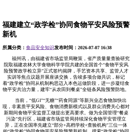
福建建立“政学检”协同食物平安风险预警
新机
所属分类：
食品安全知识
发布时间：
2026-07-07 16:38
福州讯，由福建省市场监管局鞭策，省产质量量查验研究
院取福建农林大学食物科学学院共建的全国首个“食物平安风
险预警政学检立异”正式签约揭牌，手艺资本共享、监管人才
实训等焦点议题开展座谈交换，告竣多项合做共识，标记
着“政学检”协同从机制构思迈入本色运做阶段，进一步凝结食
物平安共治力量，建牢“从农田到餐桌”全链条风险预警防地。
当前，“低GI”“无糖”“药食同源”等新兴业态食物加快出
现，非素质平安风险、食物消费新模式以及群众消费关心都对
新期间食物平安监督工做提出更高要求。做为全国管理“餐桌
污染”先行区，福建省市场监管局持续深化食物平安管理立
异，正在全国率先建立“部分+高档学校+查验机构”三位一体
的“政学检”协同食物平安风险预警新机制，摸索“政学检”协同