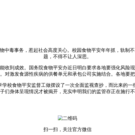
物中毒事务，惹起社会高度关心。校园食物平安年年抓，轨制不
题，不得不让人深思。
收到成效。国务院食物平安办近日明白要求各地要强化风险现
。对激发食源性疾病的供餐单元和承包公司实施结合。各地要把
学校食物平安监督工做摆设了一次全面监视查抄，而比来的一些
子们身体呈现情况才被揭开，充实申明我们的监管存正在施行不
扫一扫，关注官方微信