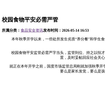
校园食物平安必需严管
所属分类：
食品安全资讯
发布时间：
2026-05-14 16:53
本年秋季开学以来，一些处所发生劣质“养分餐”和学生食
校园食物平安监管必需严字当头，监管到位、持之以恒才能
置，及时妥帖回应社会关心
就正在本年开学之前，国度市场监管总局刚就加强秋季开学
要么是家长发觉，要么是孩