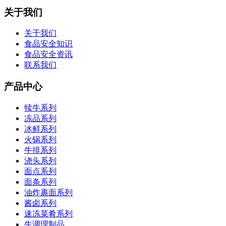
关于我们
关于我们
食品安全知识
食品安全资讯
联系我们
产品中心
犊牛系列
冻品系列
冰鲜系列
火锅系列
牛排系列
浇头系列
面点系列
面条系列
油炸裹面系列
酱卤系列
速冻菜肴系列
生调理制品