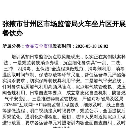
张掖市甘州区市场监管局火车坐片区开展
餐饮办
所属分类：
食品安全资讯
发布时间：
2026-05-18 16:02
培训紧扣日常监管沉点取风险现患，以实正在案例以案释
法，一是规范餐饮消杀办理，沉点细化餐饮具“一刮、二洗、
三冲、四消毒、五保洁”全流程操做规范，消毒剂利用、消毒
温度取时间节制、保洁存放等环节尺度，督促运营单元严酷落
实消杀要求，切实保障餐饮具利用平安。二是燃气平安底线，
针对餐饮后厨燃气利用高频风险点，沉点燃气软管改换、减压
阀合规利用、日常自查等要点，成立常态化自查机制，防备燃
气平安变乱。三是推进聪慧监管扶植，严酷对标省局及区局
2026年“互联网+AI”聪慧监督工做摆设，细致及时、线上自查
等操做流程，明白视频接入时限要求，规范公示，全面提拔后
厨规范化、通明化办理程度。最初，法律人员对近期沉点工做
进行放置，要求各运营单元对照培训内容全面自查自纠，及时