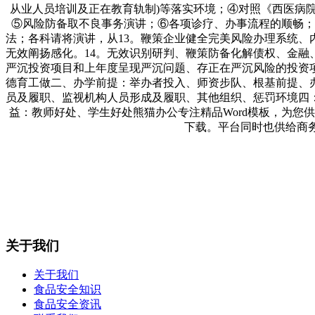
从业人员培训及正在教育轨制)等落实环境；④对照《西医病院
⑤风险防备取不良事务演讲；⑥各项诊疗、办事流程的顺畅；
法；各科请将演讲，从13。鞭策企业健全完美风险办理系统
无效阐扬感化。14。无效识别研判、鞭策防备化解债权、金融
严沉投资项目和上年度呈现严沉问题、存正在严沉风险的投资
德育工做二、办学前提：举办者投入、师资步队、根基前提、
员及履职、监视机构人员形成及履职、其他组织、惩罚环境四
益：教师好处、学生好处熊猫办公专注精品Word模板，为您供
下载。平台同时也供给商务w
关于我们
关于我们
食品安全知识
食品安全资讯