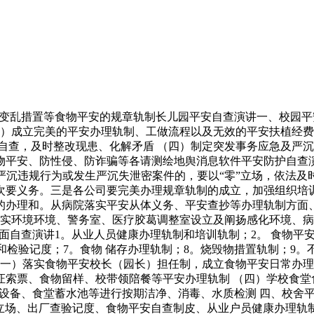
乱措置等食物平安的规章轨制长儿园平安自查演讲一、校园平安
二）成立完美的平安办理轨制、工做流程以及无效的平安扶植经费
自查，及时整改现患、化解矛盾 （四）制定突发事务应急及严沉
物平安、防性侵、防诈骗等各请测绘地舆消息软件平安防护自查
严沉违规行为或发生严沉失泄密案件的，要以“零”立场，依法及
次要义务。三是各公司要完美办理规章轨制的成立，加强组织培
的办理和。从病院落实平安从体义务、平安查抄等办理轨制方面
实环境环境、警务室、医疗胶葛调整室设立及阐扬感化环境、病
自查演讲1。从业人员健康办理轨制和培训轨制；2。 食物平
和检验记度；7。食物 储存办理轨制；8。烧毁物措置轨制；9。
（一）落实食物平安校长（园长）担任制，成立食物平安日常办
证索票、食物留样、校带领陪餐等平安办理轨制 （四）学校食
设备、食堂蓄水池等进行按期洁净、消毒、水质检测 四、校舍
制立场、出厂查验记度、食物平安自查制皮、从业户员健康办理轨