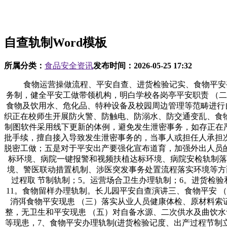
自查轨制Word模板
所属分类：
食品安全资讯
发布时间：
2026-05-25 17:32
食物运营操做流程、平安自查、进货检验记实、食物平安变
务制，健全平安工做带领机构，明白学校各岗亭平安职责 （
食物及饮用水、危化品、特种设备及校园周边管理等范畴进行
织正在校师生开展防火警、防触电、防溺水、防交通变乱、食
制图软件采用线下更新的体例，避免发生泄密事务，如存正在
批手续，擅自接入导致发生泄密事务的，当事人或担任人承担
脱密工做；五是对于平安出产要强化宣布道育，加强外出人员
标环境、病院一键报警和视频扶植达标环境、病院安检轨制落
境、警医联动措置机制、涉医突发事务处置流程落实环境等方面
过程取 节制轨制；5。运营场合卫生办理轨制；6。进货检验
11。食物留样办理轨制。长儿园平安自查演讲三、食物平安 
消弭食物平安现患 （三）落实从业人员健康体检、原材料索
整，无卫生和平安现患 （五）对自备水源、二次供水及曲饮水
等现患，7、食物平安办理轨制(进货检验记度、出产过程节