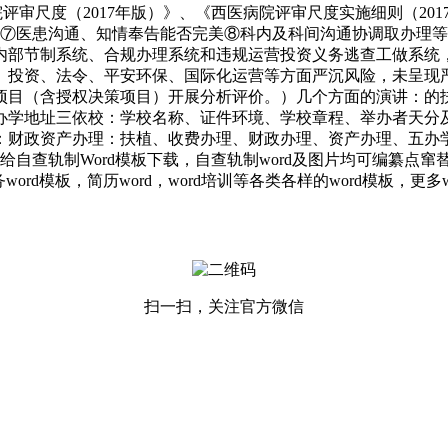
评审尺度（2017年版）》、《西医病院评审尺度实施细则（20
⑦医患沟通、知情奉告能否完美⑧科内及科间沟通协调取办理等
、内部节制系统、合规办理系统和违规运营投资义务逃查工做系统
、投资、法令、平安环保、国际化运营等方面严沉风险，未呈现
项目（含授权决策项目）开展分析评价。）几个方面的演讲：的
办学地址三依校：学校名称、证件环境、学校章程、举办者天分
：财政资产办理：扶植、收费办理、财政办理、资产办理、五办
给自查轨制Word模板下载，自查轨制word及图片均可编纂
ord模板，简历word，word培训等各类各样的word模板，更多
扫一扫，关注官方微信