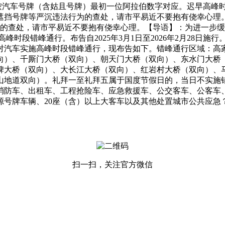
在工做日按汽车号牌（含姑且号牌）最初一位阿拉伯数字对应。迟早
、遮挡号牌等严沉违法行为的查处，请市平易近不要抱有侥幸心理。
的查处，请市平易近不要抱有侥幸心理。【导语】：为进一步缓
时段错峰通行。布告自2025年3月1日至2026年2月28日
对汽车实施高峰时段错峰通行，现布告如下。错峰通行区域：高
向）、千厮门大桥（双向）、朝天门大桥（双向）、东水门大桥
碑大桥（双向）、大长江大桥（双向）、红岩村大桥（双向）、
山地道双向）。礼拜一至礼拜五属于国度节假日的，当日不实施
消防车、出租车、工程抢险车、应急救援车、公交客车、公客车
源号牌车辆、20座（含）以上大客车以及其他处置城市公共应急
扫一扫，关注官方微信