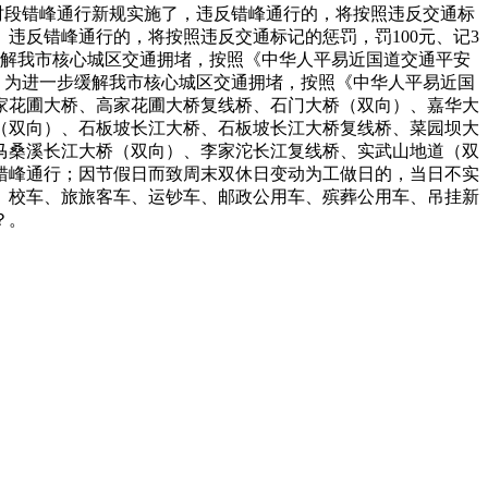
高峰时段错峰通行新规实施了，违反错峰通行的，将按照违反交通标
违反错峰通行的，将按照违反交通标记的惩罚，罚100元、记3
解我市核心城区交通拥堵，按照《中华人平易近国道交通平安
施行。为进一步缓解我市核心城区交通拥堵，按照《中华人平易近国
家花圃大桥、高家花圃大桥复线桥、石门大桥（双向）、嘉华大
（双向）、石板坡长江大桥、石板坡长江大桥复线桥、菜园坝大
马桑溪长江大桥（双向）、李家沱长江复线桥、实武山地道（双
错峰通行；因节假日而致周末双休日变动为工做日的，当日不实
、校车、旅旅客车、运钞车、邮政公用车、殡葬公用车、吊挂新
？。