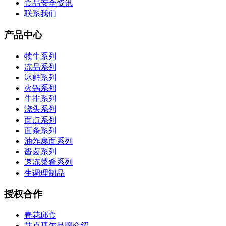
食品安全资讯
联系我们
产品中心
犊牛系列
冻品系列
冰鲜系列
火锅系列
牛排系列
浇头系列
面点系列
面条系列
油炸裹面系列
酱卤系列
速冻菜肴系列
生调理制品
授权合作
春花邱食
艾克拜尔品牌介绍