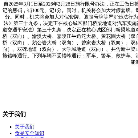
自2025年3月1日至2026年2月28日施行限号办法，正
记的惩罚，罚100元、记1分。同时，机关将会加大对假套牌
分。同时，机关将会加大对假套牌、遮挡号牌等严沉违法行为
法》第三十九条，决定正在核心城区部门桥梁地道对汽车实施高峰
道交通平安法》第三十九条，决定正在核心城区部门桥梁地道
桥（双向）、渝澳大桥、嘉陵江牛角沱大桥、黄花圃大桥（双
桥（双向）、鹅公岩大桥（双向）、曾家岩大桥（双向）、双
向）、双碑地道（双向）、大学城地道（双向）、并含新中梁
施错峰通行。下列车辆不受错峰通行：军车、警车、救护车、
能
关于我们
关于我们
食品安全知识