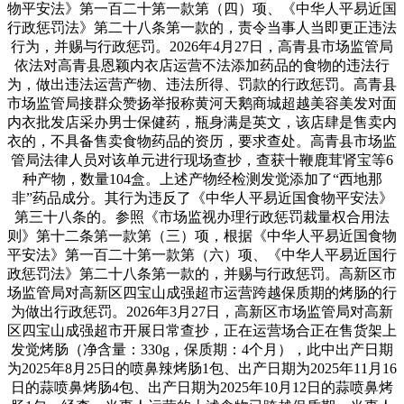
物平安法》第一百二十第一款第（四）项、《中华人平易近国
行政惩罚法》第二十八条第一款的，责令当事人当即更正违法
行为，并赐与行政惩罚。2026年4月27日，高青县市场监管局
依法对高青县恩颖内衣店运营不法添加药品的食物的违法行
为，做出违法运营产物、违法所得、罚款的行政惩罚。高青县
市场监管局接群众赞扬举报称黄河天鹅商城超越美容美发对面
内衣批发店采办男士保健药，瓶身满是英文，该店肆是售卖内
衣的，不具备售卖食物药品的资历，要求查处。高青县市场监
管局法律人员对该单元进行现场查抄，查获十鞭鹿茸肾宝等6
种产物，数量104盒。上述产物经检测发觉添加了“西地那
非”药品成分。其行为违反了《中华人平易近国食物平安法》
第三十八条的。参照《市场监视办理行政惩罚裁量权合用法
则》第十二条第一款第（三）项，根据《中华人平易近国食物
平安法》第一百二十第一款第（六）项、《中华人平易近国行
政惩罚法》第二十八条第一款的，并赐与行政惩罚。高新区市
场监管局对高新区四宝山成强超市运营跨越保质期的烤肠的行
为做出行政惩罚。2026年3月27日，高新区市场监管局对高新
区四宝山成强超市开展日常查抄，正在运营场合正在售货架上
发觉烤肠（净含量：330g，保质期：4个月），此中出产日期
为2025年8月25日的喷鼻辣烤肠1包、出产日期为2025年11月16
日的蒜喷鼻烤肠4包、出产日期为2025年10月12日的蒜喷鼻烤