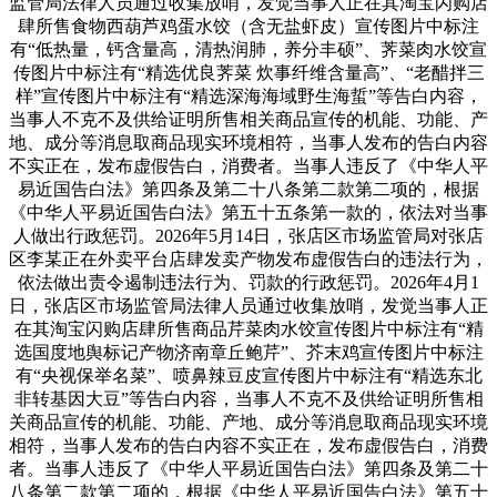
监管局法律人员通过收集放哨，发觉当事人正在其淘宝闪购店
肆所售食物西葫芦鸡蛋水饺（含无盐虾皮）宣传图片中标注
有“低热量，钙含量高，清热润肺，养分丰硕”、荠菜肉水饺宣
传图片中标注有“精选优良荠菜 炊事纤维含量高”、“老醋拌三
样”宣传图片中标注有“精选深海海域野生海蜇”等告白内容，
当事人不克不及供给证明所售相关商品宣传的机能、功能、产
地、成分等消息取商品现实环境相符，当事人发布的告白内容
不实正在，发布虚假告白，消费者。当事人违反了《中华人平
易近国告白法》第四条及第二十八条第二款第二项的，根据
《中华人平易近国告白法》第五十五条第一款的，依法对当事
人做出行政惩罚。2026年5月14日，张店区市场监管局对张店
区李某正在外卖平台店肆发卖产物发布虚假告白的违法行为，
依法做出责令遏制违法行为、罚款的行政惩罚。2026年4月1
日，张店区市场监管局法律人员通过收集放哨，发觉当事人正
在其淘宝闪购店肆所售商品芹菜肉水饺宣传图片中标注有“精
选国度地舆标记产物济南章丘鲍芹”、芥末鸡宣传图片中标注
有“央视保举名菜”、喷鼻辣豆皮宣传图片中标注有“精选东北
非转基因大豆”等告白内容，当事人不克不及供给证明所售相
关商品宣传的机能、功能、产地、成分等消息取商品现实环境
相符，当事人发布的告白内容不实正在，发布虚假告白，消费
者。当事人违反了《中华人平易近国告白法》第四条及第二十
八条第二款第二项的，根据《中华人平易近国告白法》第五十