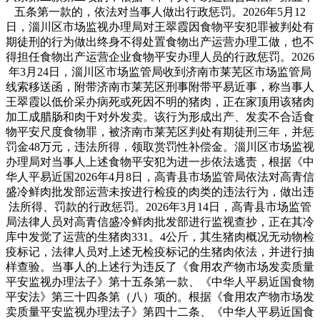
五条第一款的，依法对当事人做出行政惩罚。2026年5月12
日，淄川区市场监视办理局对王翠霞因食物平安犯罪被判处有
期徒刑的行为做出终身不得处置食物出产运营办理工做，也不
得担任食物出产运营企业食物平安办理人员的行政惩罚。2026
年3月24日，淄川区市场监管局收到济南市莱芜区市场监管局
线索移送函，附带济南市莱芜区刑事附带平易近事，称当事人
王翠霞以低价采办病死或死因不明的猪肉，正在家顶用该猪肉
加工成腊肠和肉干对外发卖。该行为形成出产、发卖不合适食
物平安尺度食物罪，被济南市莱芜区判处有期徒刑三年，并惩
罚金48万元，违法所得，领取赏罚性补偿金。淄川区市场监视
办理局对当事人上述食物平安犯为进一步依法逃责，根据《中
华人平易近国2026年4月8日，高青县市场监管局依法对高青信
盛冷鲜肉批发部运营未按进行检疫的肉类的违法行为，做出违
法所得、罚款的行政惩罚。2026年3月14日，高青县市场监管
局法律人员对高青信盛冷鲜肉批发部进行监视查抄，正在其冷
库中发觉了运营的生猪肉331。4公斤，其生猪肉概况无动物检
疫标记，法律人员对上述无检疫标记的生猪肉依法，并进行抽
样查验。当事人的上述行为违反了《食用农产物市场发卖质量
平安监视办理法子》第十五条第一款、《中华人平易近国食物
平安法》第三十四条第（八）项的。根据《食用农产物市场发
卖质量平安监视办理法子》第四十二条、《中华人平易近国食