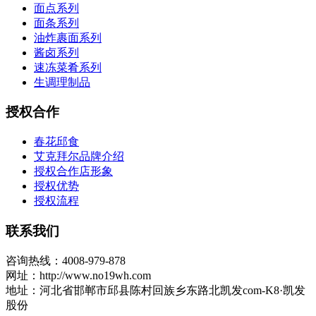
面点系列
面条系列
油炸裹面系列
酱卤系列
速冻菜肴系列
生调理制品
授权合作
春花邱食
艾克拜尔品牌介绍
授权合作店形象
授权优势
授权流程
联系我们
咨询热线：4008-979-878
网址：http://www.no19wh.com
地址：河北省邯郸市邱县陈村回族乡东路北凯发com-K8·凯发
股份