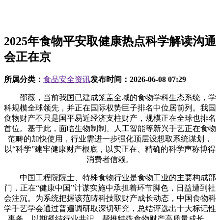
2025年食物平安取健康热点科学解读沟通
会正在京
所属分类：
食品安全资讯
发布时间：
2026-06-08 07:29
邵薇，当前我国已建成笼盖全域的食物学科生态系统，学
科规模全球领先，并正在国际权势巨子排名中位居前列。我国
食物财产不只是国平易近经济支柱财产，规模正在全球也排名
首位。基于此，面临生物制制、人工智能等新兴手艺正在食物
范畴的加快使用，行业需进一步强化顶层设想取系统谋划，
以“科学”建牢健康财产根底，以实正在、精确的科学声称博得
消费者信赖。
中国工程院院士、特殊食物行业是食物工业的主要构成部
门，正在“健康中国”计谋实施中承担着环节脚色，日益遭到社
会注沉。为系统把握该范畴科技取财产成长动态，中国食物科
学手艺学会通过普遍调研取深切研究，总结评选出十大标记性
事务，以期凝结行业共识，帮推特殊食物财产高质量成长。