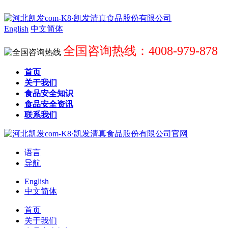
English
中文简体
全国咨询热线：4008-979-878
首页
关于我们
食品安全知识
食品安全资讯
联系我们
语言
导航
English
中文简体
首页
关于我们