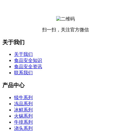
扫一扫，关注官方微信
关于我们
关于我们
食品安全知识
食品安全资讯
联系我们
产品中心
犊牛系列
冻品系列
冰鲜系列
火锅系列
牛排系列
浇头系列