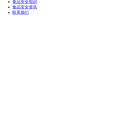
食品安全知识
食品安全资讯
联系我们