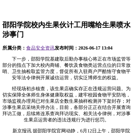
邵阳学院校内生果伙计工用嘴给生果喷水
涉事门
所属分类：
食品安全资讯
发布时间：
2026-06-17 13:04
下一步，邵阳学院基建取后勤办事核心将正在市场监管等
部分的指点下加大校内商铺、餐饮及食物类运营点位的日常放
哨、卫生抽检取监管力度，督促所有入驻商户严酷恪守食物平
安等法令律例开展诚信运营，切实泛博师生的权益。
经现场初步核查，该生果店确实存正在违规运营问题。为
切实保障全体师生身体健康取权益，建牢校园食物平安防地，
市场监视办理局已对生果店全数生果抽样检测并下架封存；对
涉事生果店采纳关停办法，目前，各部分正正在结合开展查询
拜访工做，后续将连系查询拜访现实、相关法令律例，对涉事
生果店运营者的违法违规行为进行惩罚。
新京报讯 据邵阳学院官网动静，6月12日上午，邵阳学院