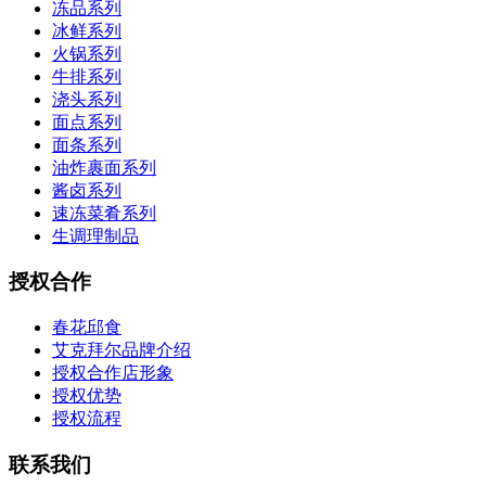
冻品系列
冰鲜系列
火锅系列
牛排系列
浇头系列
面点系列
面条系列
油炸裹面系列
酱卤系列
速冻菜肴系列
生调理制品
授权合作
春花邱食
艾克拜尔品牌介绍
授权合作店形象
授权优势
授权流程
联系我们