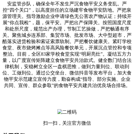
安监管步队，确保全年不发生严沉食物平安义务变乱。严
控“四个关口”，以高度担任的立场建牢食物平安防地。严把泉
源管理关。指导激励企业申请绿色无公害农产物认证；持续开
展“你点我检”，题，保平安。严把出产保障关。按照国度尺度
和处所尺度，规范出产办理，节制工艺操做，严把畅通有序
关。聚焦城乡连系部、集贸市场、批发市场、大中型超市，严
酷落实进货检验和索证索票轨制。严把餐饮健康关。紧盯学校
食堂、夜市烧烤摊点等高风险餐饮单元，开展沉点管控和专项
整治。目前，全区83家学校食堂实现“明厨亮灶”。凝结五方力
量，以广度宣传矩阵建立食物平安共治款式。健全数门结合法
律机制，安稳树立全区一盘棋思惟，做到力量到位、联动到
位、工做到位。通过公交坐台、微信抖音等发布平台，加大食
物平安示范建立宣传力度，勤奋构成“指导、部分实施、企业
共同、宣传、群众参取”的食物平安共建共治优良场合排场。
扫一扫，关注官方微信