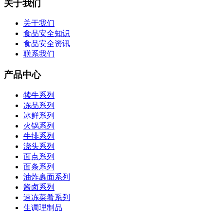
关于我们
关于我们
食品安全知识
食品安全资讯
联系我们
产品中心
犊牛系列
冻品系列
冰鲜系列
火锅系列
牛排系列
浇头系列
面点系列
面条系列
油炸裹面系列
酱卤系列
速冻菜肴系列
生调理制品