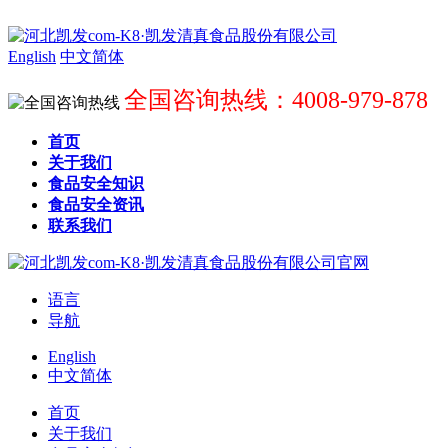
English
中文简体
全国咨询热线：4008-979-878
首页
关于我们
食品安全知识
食品安全资讯
联系我们
语言
导航
English
中文简体
首页
关于我们