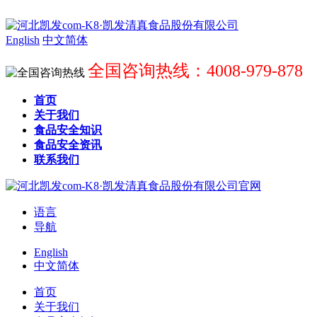
English
中文简体
全国咨询热线：4008-979-878
首页
关于我们
食品安全知识
食品安全资讯
联系我们
语言
导航
English
中文简体
首页
关于我们