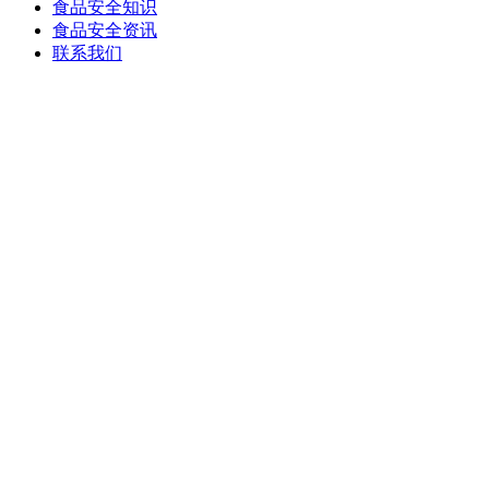
食品安全知识
食品安全资讯
联系我们