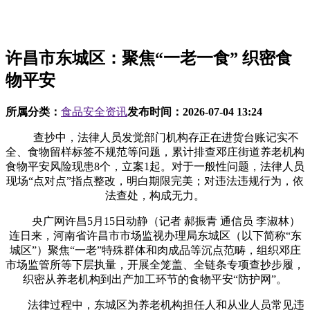
许昌市东城区：聚焦“一老一食” 织密食
物平安
所属分类：
食品安全资讯
发布时间：
2026-07-04 13:24
查抄中，法律人员发觉部门机构存正在进货台账记实不
全、食物留样标签不规范等问题，累计排查邓庄街道养老机构
食物平安风险现患8个，立案1起。对于一般性问题，法律人员
现场“点对点”指点整改，明白期限完美；对违法违规行为，依
法查处，构成无力。
央广网许昌5月15日动静（记者 郝振青 通信员 李淑林）
连日来，河南省许昌市市场监视办理局东城区（以下简称“东
城区”）聚焦“一老”特殊群体和肉成品等沉点范畴，组织邓庄
市场监管所等下层执量，开展全笼盖、全链条专项查抄步履，
织密从养老机构到出产加工环节的食物平安“防护网”。
法律过程中，东城区为养老机构担任人和从业人员常见违